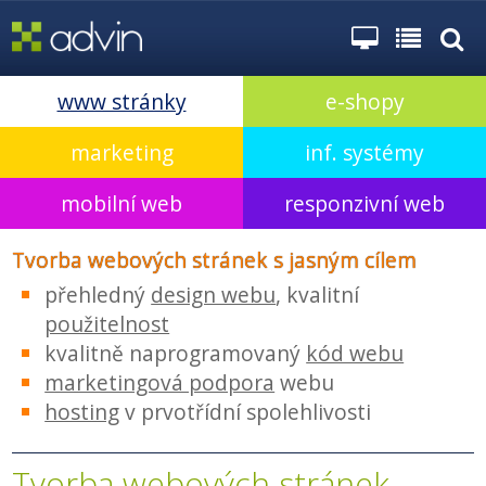
www stránky
e-shopy
marketing
inf. systémy
mobilní web
responzivní web
Tvorba webových stránek s jasným cílem
přehledný
design webu
, kvalitní
použitelnost
kvalitně naprogramovaný
kód webu
marketingová podpora
webu
hosting
v prvotřídní spolehlivosti
Tvorba webových stránek