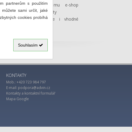
im partnerům s použitím
zorientuje, stejně jako mu e-shop
 můžete sami určit, jaké
 poslední prohlížené produkty
ezbytných cookies probíhá
oupenému zboží nabídne i vhodné
í zboží.
Souhlasím
KONTAKTY
Mob.: +420 723 984 797
E-mail:
podpora@advin.cz
Kontakty a kontaktní formulář
Mapa Google
D
DN
W