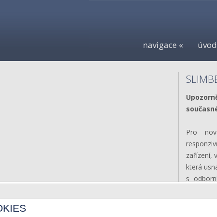
navigace «
úvod
SLIMB
Upozorn
současné
Pro nov
responziv
zařízení,
která us
s odborn
administr
do rekla
OKIES
vlastních