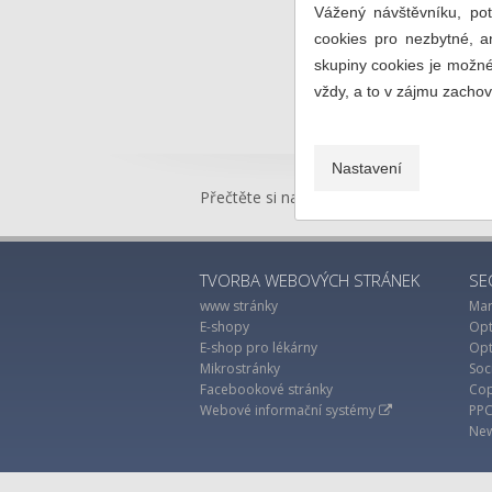
Vážený návštěvníku, po
cookies pro nezbytné, a
skupiny cookies je možné
vždy, a to v zájmu zacho
Nastavení
Přečtěte si naše
novinky
TVORBA WEBOVÝCH STRÁNEK
SE
www stránky
Mar
E-shopy
Opt
E-shop pro lékárny
Opt
Mikrostránky
Soc
Facebookové stránky
Cop
Webové informační systémy
PPC
New