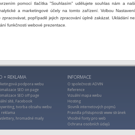
tvrzením pomocí tlačítka "Souhlasím" udělujete souhlas nám a naš
rychle 
nalytické a marketingové účely na tomto zařízení. Volbou Nastavení
připomíná
 zpracovávat, popřípadě jejich zpracování úplně zakázat. Ukládání n
a k zak
vání funkčnosti webové prezentace.
souvisejíc
O + REKLAMA
INFORMACE
ketingová podpora webu
O společnosti ADVIN
imalizace SEO on page
Reference
imalizace SEO off page
Vizuální mapa webu
iální sítě, Facebook
Hosting
ywriting, tvorba obsahu webu
Slovník internetových pojmů
 reklama
Pravidla přístupnosti www stránek
slettery, hromadné maily
Vhodné fonty pro web
Ochrana osobních údajů