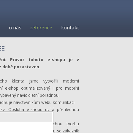
o nás
reference
kontakt
EE
ění: Provoz tohoto e-shopu je v
 době pozastaven.
ého klienta jsme vytvořili moderní
ní e-shop optimalizovaný i pro mobilní
 vybavený navíc dietní poradnou,
nadňuje návštěvníkům webu komunikaci
íky. Obsluha e-shopu uvítá přehlednou
aci, snadné vkládání obrázku
mního slideru i jednoduchou tvorbu
 ručních kategorií. Na e-shopu se zákazník