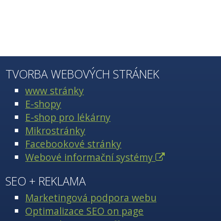
TVORBA WEBOVÝCH STRÁNEK
www stránky
E-shopy
E-shop pro lékárny
Mikrostránky
Facebookové stránky
Webové informační systémy
SEO + REKLAMA
Marketingová podpora webu
Optimalizace SEO on page